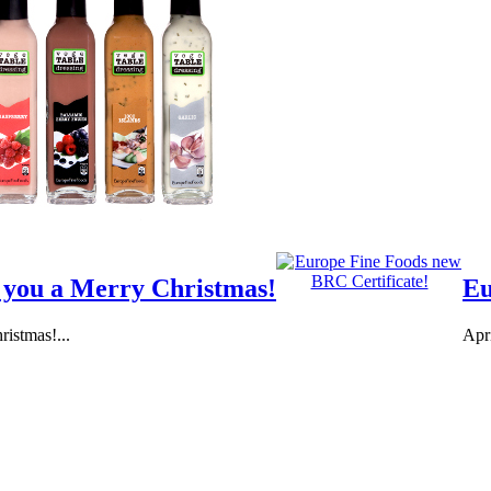
 you a Merry Christmas!
Eu
istmas!...
Apr