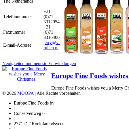
The Netherlands
+31
Telefonnummer
(0)71
3312954
+31
Faxnummer
(0)71
3316400
jerry@v-
E-mail-Adresse
ruiten.nl
Neuigkeiten und neueste Entwicklungen
Europe Fine Foods wishes
Europe Fine Foods wishes you a Merry Chr
© 2026
MOOPA
| Alle Rechte vorbehalten
Europe Fine Foods bv
|
Conservenweg 6
|
2371 DT Roelofarendsveen
|