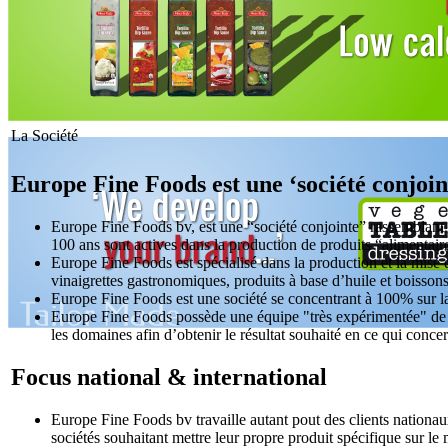
La Société
Europe Fine Foods est une ‘société conjoint
Europe Fine Foods bv, est une “société conjointe” rassemblant 
100 ans sont actives dans la production de produits “alimentair
Europe Fine Foods est spécialisé dans la production et la mise 
vinaigrettes gastronomiques, produits à base d’huile et boissons
Europe Fine Foods est une société se concentrant à 100% sur la 
Europe Fine Foods possède une équipe "très expérimentée" de
les domaines afin d’obtenir le résultat souhaité en ce qui conce
Focus national & international
Europe Fine Foods bv travaille autant pout des clients nation
sociétés souhaitant mettre leur propre produit spécifique sur le