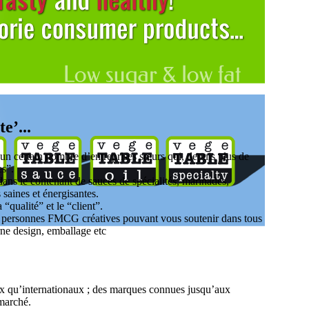
e’...
un certain nombre d’entreprises sœurs qui, depuis plus de
es”.
dans le contenant de sauces de spécialités, marinades,
 saines et énergisantes.
“qualité” et le “client”.
 personnes FMCG créatives pouvant vous soutenir dans tous
rne design, emballage etc
aux qu’internationaux ; des marques connues jusqu’aux
 marché.